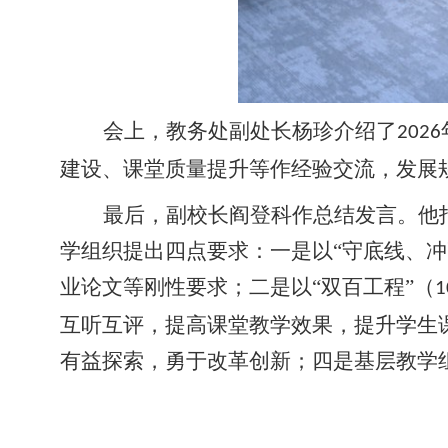
会上，教务处副处长杨珍介绍了
2026
建设、课堂质量提升等作经验交流
，
发展
最后，副校长阎登科作总结发言。他
学组织提出四点要求：一是
以
“
守底线、冲
业论文等刚性要求；
二是
以
“
双百工程
”
（
1
互听互评，
提高课堂教学效果，
提升学生
有益探索，勇于改革创新
；
四是
基层教学