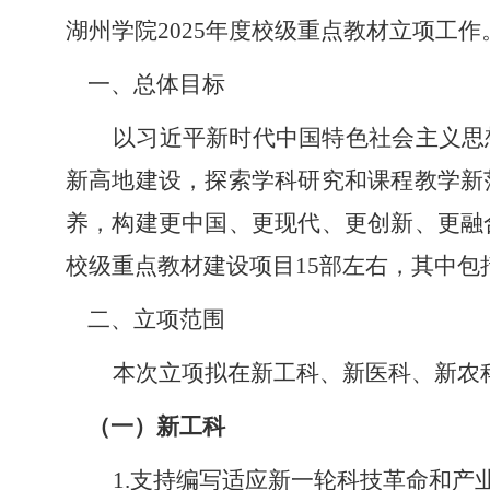
湖州学院
2025年度校级重点
教材
立项
工作
一、
总体目标
以习近平新时代中国特色社会主义思
新高地建设，探索学科研究和课程教学新
养，构建更中国、更现代、更创新、更融
校级重点
教材
建设项目
15部左右，其中
二、
立项范围
本次立项拟在新工科、新医科、新农
（一）
新工科
1.支持编写适应新一轮科技革命和