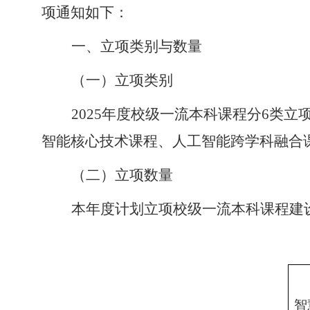
项
通知如下：
一、
立项类别与数量
（
一
）
立项类别
202
5
年度校级
一流本科课程
分
6
类
立
智能核心技术课程、
人工智能跨学科融合
（
二
）
立项数量
本年度计划
立项
校级
一流本科课程建
智