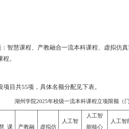
项
：
智慧课程
、
产教融合一流本科课程、
虚拟仿真
课程
。
设项目共
55项，具体名额分配见下表
。
湖州学院
2025年校级一流本科课程立项限额（
人工智
人工智
人工智
慧
课
产教融
虚拟仿
能核心