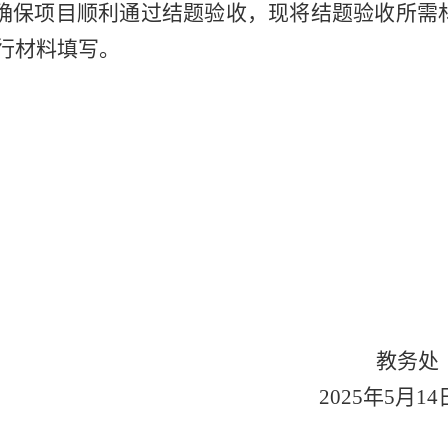
确保项目顺利通过结题验收，现将结题验收所需
行材料填写。
教务
2025
年
5
月
14