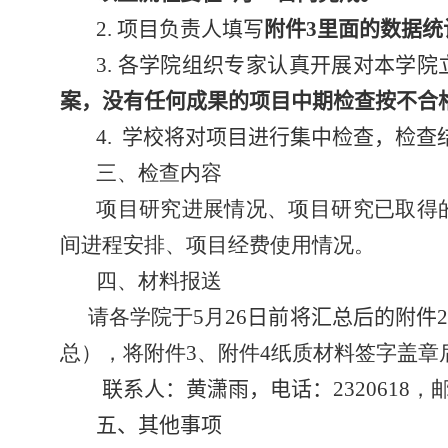
2.
项目负责人
填写
附件
3
里面的数据统
3.
各学院组织专家认真开展对本学院
案，没有任何成果的项目中期检查按不合
4.
学校
将
对项目进行集中检查，检查
三、检查内容
项目研究进展情况、项目研究已取得
间进程安排、项目经费使用情况。
四、材料报送
请各学院于
5
月
26
日前将
汇总后的附件
总），将附件
3
、附件
4
纸质材料签字盖章
联系人：
黄潇雨
，电话：
232
0618
，
五
、
其他事项