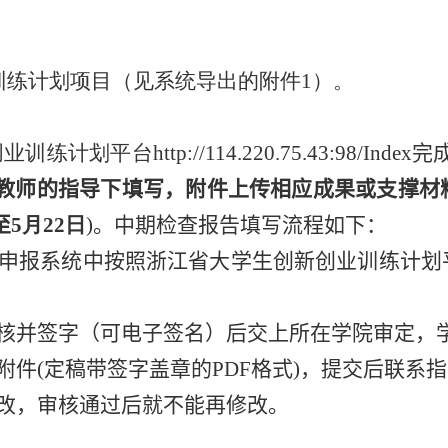
训练计划项目（见系统导出的附件
1
）。
创业训练计划平台
http://114.220.75.43:98/Index
完
教师的指导下填写，附件上传相应成果或支撑材
至
5
月
22
日
)
。
中期检查报告填写流程如下：
申报系统中按照浙江省大学生创新创业训练计划
核并签字（可电子签名）后交上所在学院审定，
附件
(
定稿带签字盖章的
PDF
格式
)
，提交后联系指
改，审核通过后就不能再修改。