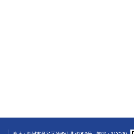
地址：湖州市吴兴区妙峰山北路999号
邮编：313000